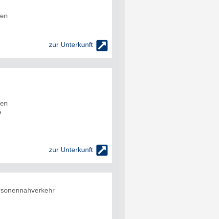
den

zur Unterkunft
den
e

zur Unterkunft
rsonennahverkehr