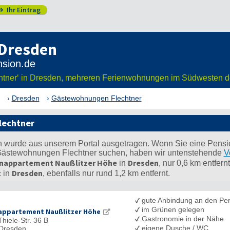
Ihr Eintrag

 Dresden
htner‘ in Dresden, mehreren Ferienwohnungen im Südwesten de
Dresden
Gästewohnungen Flechtner
lechtner
n wurde aus unserem Portal ausgetragen. Wenn Sie eine Pensi
 Gästewohnungen Flechtner suchen, haben wir untenstehende
V
enappartement Naußlitzer Höhe
Dresden
in
, nur 0,6 km entfern
z
Dresden
in
, ebenfalls nur rund 1,2 km entfernt.
✓
gute Anbindung an den Pe
✓
im Grünen gelegen
appartement Naußlitzer Höhe
✓
Gastronomie in der Nähe
Thiele-Str. 36 B
✓
eigene Dusche / WC
Dresden