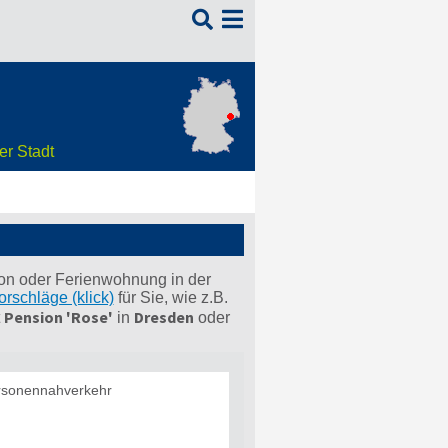

r Stadt
on oder Ferienwohnung in der
orschläge (klick)
für Sie, wie z.B.
Pension 'Rose'
Dresden
t
in
oder
rsonennahverkehr