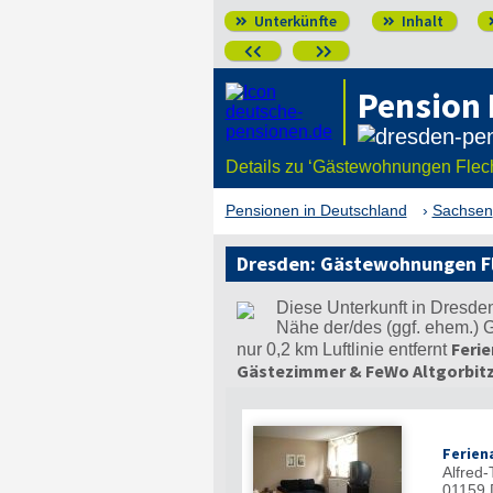
Unterkünfte
Inhalt




Pension
Details zu ‘Gästewohnungen Flec
Pensionen in Deutschland
Sachsen
Dresden: Gästewohnungen F
Diese Unterkunft in Dresde
Nähe der/des (ggf. ehem.)
Feri
nur 0,2 km Luftlinie entfernt
Gästezimmer & FeWo Altgorbit
Ferien
Alfred-
01159