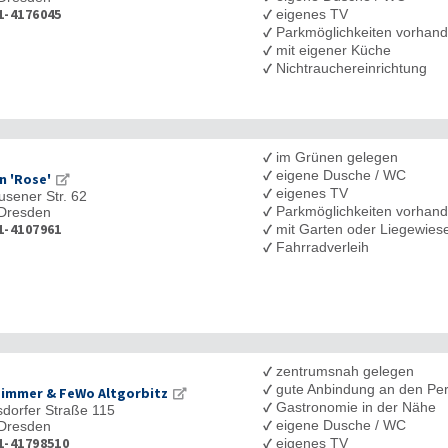
1-4176045
✓
eigenes TV
✓
Parkmöglichkeiten vorhan
✓
mit eigener Küche
✓
Nichtrauchereinrichtung
✓
im Grünen gelegen
✓
eigene Dusche / WC
n 'Rose'
✓
eigenes TV
usener Str. 62
✓
Parkmöglichkeiten vorhan
Dresden
1-4107961
✓
mit Garten oder Liegewies
✓
Fahrradverleih
✓
zentrumsnah gelegen
✓
gute Anbindung an den Pe
immer & FeWo Altgorbitz
✓
Gastronomie in der Nähe
sdorfer Straße 115
✓
eigene Dusche / WC
Dresden
1-41798510
✓
eigenes TV