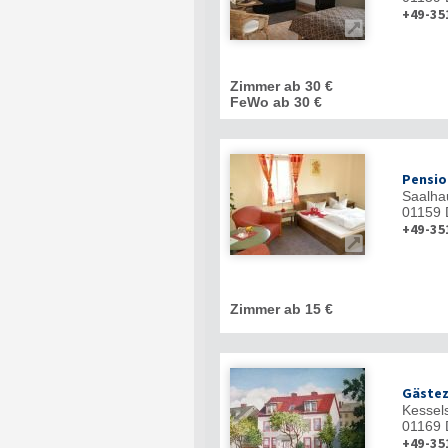
+49-35

Zimmer ab 30 €
FeWo ab 30 €
Pensio
Saalha
01159
+49-35

Zimmer ab 15 €
Gästez
Kessel
01169
+49-35